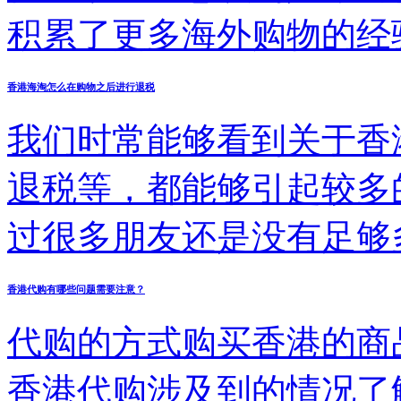
了解代购过程中的情况，
积累了更多海外购物的经
购的网站方面来看，能够
的问题，比如代购的成本
香港海淘怎么在购物之后进行退税
站在具体内部的布局方面
困扰的事情，能否得到解
我们时常能够看到关于香
富，网站内部的服务态度
多的朋友足够多的帮助了
退税等，都能够引起较多
的来掌握。把握清楚了这
过很多朋友还是没有足够
都非常好的网站。 理想
品，实际上只要慢慢掌握
香港代购有哪些问题需要注意？
以令各位购物的人员更满
单的事情了，想要知道如
代购的方式购买香港的商
关系。所以在关注运输方
下的内容。
香港代购涉及到的情况了