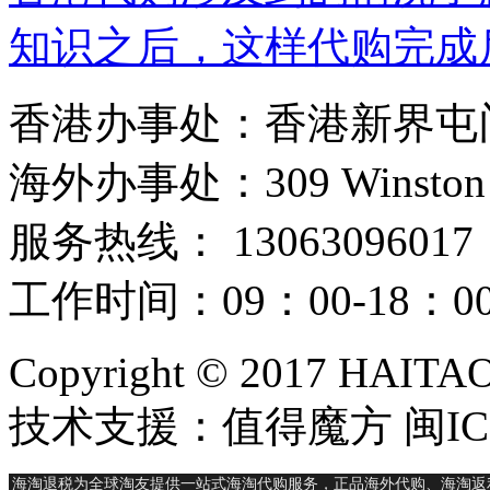
位相差很多。各位购物者
知识之后，这样代购完成
样便可以选择到更加满意
注代购问题的时候，涉及
香港办事处：香港新界屯门
各部分的购物的体验性才
代购之后的满意度才会是
海外办事处：309 Winston Hous
是代购的模式购物，也并
应该从更多的角度来丰富
服务热线： 13063096017
理想的售后服务的。只有
工作时间：09：00-18：
物者的问题解决需要来更
的体验才会变得更好。所
Copyright © 2017 HAIT
技术支援：值得魔方 闽ICP
相应的问题都应该很慎重
况。 在香港代购涉及到
海淘退税为全球淘友提供一站式海淘代购服务，正品海外代购、海淘返