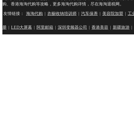
购、香港海淘代购等攻略，更多海淘代购详情，尽在海淘退税网。
购完成后得到的满意度也
友情链接：
海淘代购
|
衣橱收纳培训师
|
汽车保养
|
美容院加盟
|
工
题分析中，代购在服务过
册
|
LED大屏幕
|
阿里邮箱
|
深圳变频器公司
|
香港美容
|
新疆旅游
|
掌握了这些代购涉及到的
想。希望在关注代购各部
虑到这些情况。