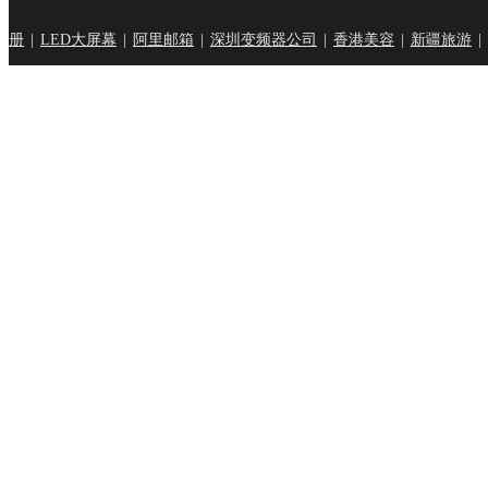
题分析中，代购在服务过
册
|
LED大屏幕
|
阿里邮箱
|
深圳变频器公司
|
香港美容
|
新疆旅游
|
掌握了这些代购涉及到的
想。希望在关注代购各部
虑到这些情况。