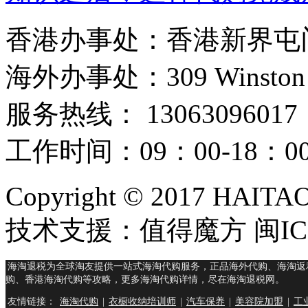
样便可以选择到更加满意
注代购问题的时候，涉及
香港办事处：香港新界屯门
各部分的购物的体验性才
代购之后的满意度才会是
海外办事处：309 Winston Hous
是代购的模式购物，也并
应该从更多的角度来丰富
服务热线： 13063096017
理想的售后服务的。只有
工作时间：09：00-18：
物者的问题解决需要来更
的体验才会变得更好。所
Copyright © 2017 HAIT
技术支援：值得魔方 闽ICP
相应的问题都应该很慎重
况。 在香港代购涉及到
海淘退税为全球淘友提供一站式海淘代购服务，正品海外代购、海淘返
购、香港海淘代购等攻略，更多海淘代购详情，尽在海淘退税网。
购完成后得到的满意度也
友情链接：
海淘代购
|
衣橱收纳培训师
|
汽车保养
|
美容院加盟
|
工