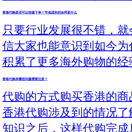
购的网站方面来看，能够
存在的优势也成为了各位
香港代购是否可以快捷下单？节省成本的诀窍是什么
站在具体内部的布局方面
了解的时候，内部涉及到
只要行业发展很不错，就
富，网站内部的服务态度
楚这些相关的构成之后，
信大家也能意识到如今为
的来掌握。把握清楚了这
积累了更多海外购物的经
都非常好的网站。 理想
的问题，比如代购的成本
香港代购有哪些问题需要注意？
以令各位购物的人员更满
困扰的事情，能否得到解
代购的方式购买香港的商
关系。所以在关注运输方
多的朋友足够多的帮助了
香港代购涉及到的情况了
位相差很多。各位购物者
知识之后，这样代购完成