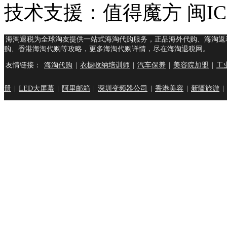
技术支援：值得魔方 闽ICP
海淘退税为全球淘友提供一站式海淘代购服务，正品海外代购、海淘返
购、香港海淘代购等攻略，更多海淘代购详情，尽在海淘退税网。
友情链接：
海淘代购
|
衣橱收纳培训师
|
汽车保养
|
美容院加盟
|
工
册
|
LED大屏幕
|
阿里邮箱
|
深圳变频器公司
|
香港美容
|
新疆旅游
|