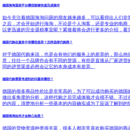
德国海淘退税平台哪些能够快速完成操作
如今关注着德国海淘问题的朋友越来越多，可以看得出人们非
之后，才会开始进行海淘，不论是个人淘客，还是专业的电商
以更迅速的完全退税事宜呢？紧接着将会进行更多的介绍，看
德国代购在服务中有哪些差异？怎样选择代购商？
对于德国代购来说，也是会有他们的服务上的差异的，那么他
意，往往一个品牌也会有不同的货源，有些是直接从厂家进货
同的进货渠道必然会让它的本身成本有差异。
德国代购需要考虑到的问题有哪些？
德国的很多商品性价比是非常高的，为了可以成功购买的德国
做出多角度的分析，这样代购之后完成体验才会很不错。不过
的内容，清楚地分析一些基本的内容确实成为了应该了解到的
德国海淘如何才会称心如意？
德国的货物资源种类很丰富，很多人都非常喜欢购买德国的商