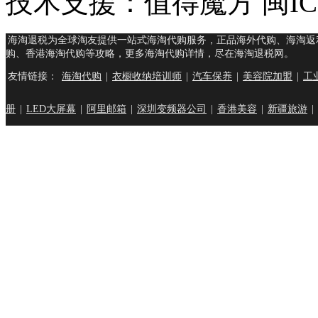
技术支援：值得魔方 闽ICP
海淘退税为全球淘友提供一站式海淘代购服务，正品海外代购、海淘返
购、香港海淘代购等攻略，更多海淘代购详情，尽在海淘退税网。
友情链接：
海淘代购
|
衣橱收纳培训师
|
汽车保养
|
美容院加盟
|
工
册
|
LED大屏幕
|
阿里邮箱
|
深圳变频器公司
|
香港美容
|
新疆旅游
|