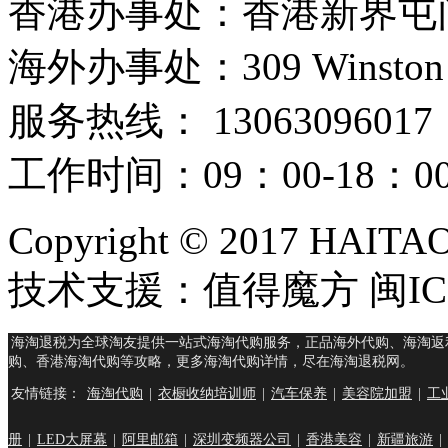
香港办事处：香港新界屯门
海外办事处：309 Winston Hous
服务热线： 13063096017
工作时间：09：00-18：
Copyright © 2017 HAIT
技术支援：值得魔方 闽ICP
海淘退税为全球淘友提供一站式海淘代购服务，正品海外代购、海淘返
购、香港海淘代购等攻略，更多海淘代购详情，尽在海淘退税网。
友情链接：
海淘代购
|
衣橱收纳培训师
|
汽车保养
|
美容院加盟
|
工
册
|
LED大屏幕
|
阿里邮箱
|
深圳变频器公司
|
香港美容
|
新疆旅游
|