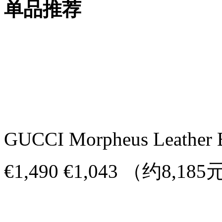
单品推荐
GUCCI Morpheus Leather B
€1,490 €1,043 （约8,18