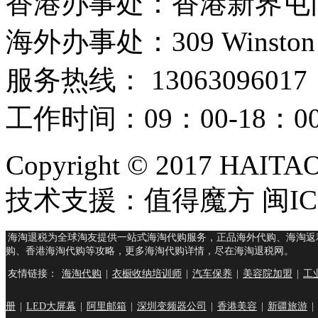
香港办事处：香港新界屯门
海外办事处：309 Winston Hous
服务热线： 13063096017
工作时间：09：00-18：
Copyright © 2017 HAIT
技术支援：值得魔方 闽ICP
海淘退税为全球淘友提供一站式海淘代购服务，正品海外代购、海淘返
购、香港海淘代购等攻略，更多海淘代购详情，尽在海淘退税网。
友情链接：
海淘代购
|
衣橱收纳培训师
|
汽车保养
|
美容院加盟
|
工
册
|
LED大屏幕
|
阿里邮箱
|
深圳变频器公司
|
香港美容
|
新疆旅游
|