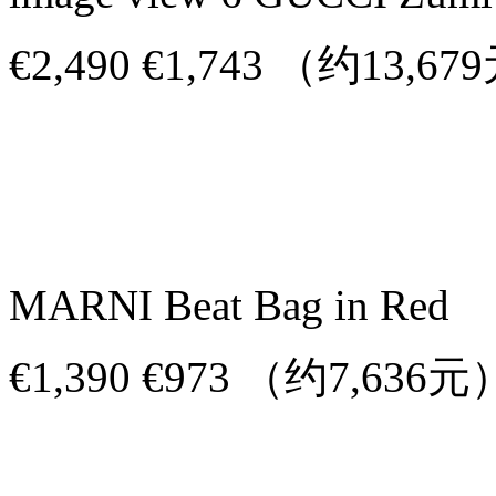
€2,490 €1,743 （约13,6
MARNI Beat Bag in Red
€1,390 €973 （约7,636元