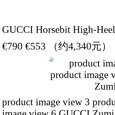
GUCCI Horsebit High-Heel 
€790 €553 （约4,340元）
product image view 3 produ
image view 6 GUCCI Zumi 