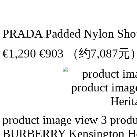
PRADA Padded Nylon Shoul
€1,290 €903 （约7,087元
product image view 3 produ
BURBERRY Kensington Her