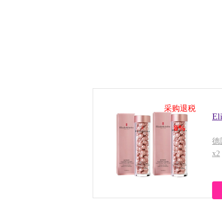
采购退税
E
8%
德
x2