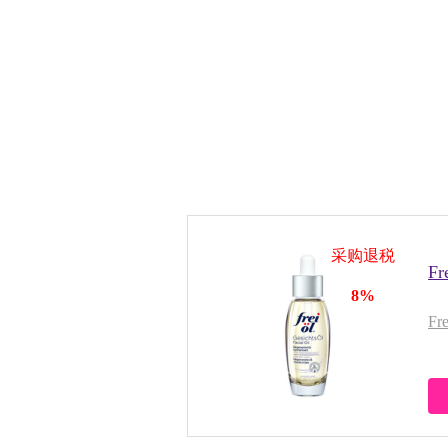
采购退税
F
8%
F