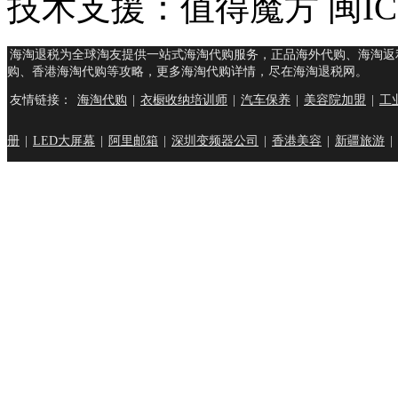
技术支援：值得魔方 闽ICP
海淘退税为全球淘友提供一站式海淘代购服务，正品海外代购、海淘返
购、香港海淘代购等攻略，更多海淘代购详情，尽在海淘退税网。
友情链接：
海淘代购
|
衣橱收纳培训师
|
汽车保养
|
美容院加盟
|
工
册
|
LED大屏幕
|
阿里邮箱
|
深圳变频器公司
|
香港美容
|
新疆旅游
|