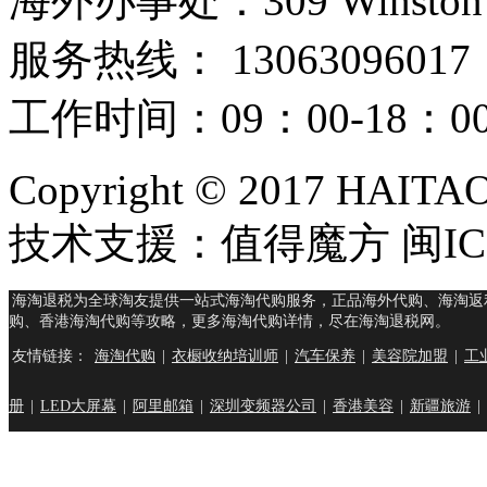
海外办事处：309 Winston Hous
服务热线： 13063096017
工作时间：09：00-18：
Copyright © 2017 HAIT
技术支援：值得魔方 闽ICP
海淘退税为全球淘友提供一站式海淘代购服务，正品海外代购、海淘返
购、香港海淘代购等攻略，更多海淘代购详情，尽在海淘退税网。
友情链接：
海淘代购
|
衣橱收纳培训师
|
汽车保养
|
美容院加盟
|
工
册
|
LED大屏幕
|
阿里邮箱
|
深圳变频器公司
|
香港美容
|
新疆旅游
|