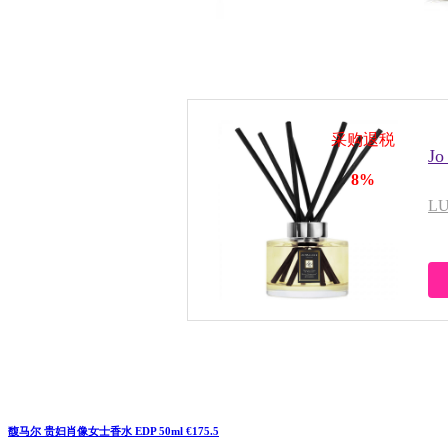
采购退税
J
8%
L
馥马尔 贵妇肖像女士香水 EDP 50ml €175.5