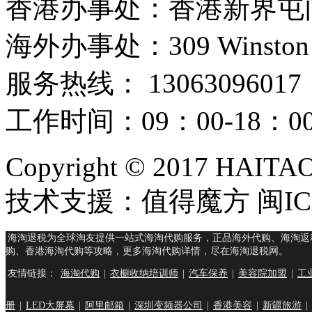
香港办事处：香港新界屯门
海外办事处：309 Winston Hous
服务热线： 13063096017
工作时间：09：00-18：
Copyright © 2017 HAIT
技术支援：值得魔方 闽ICP
海淘退税为全球淘友提供一站式海淘代购服务，正品海外代购、海淘返
购、香港海淘代购等攻略，更多海淘代购详情，尽在海淘退税网。
友情链接：
海淘代购
|
衣橱收纳培训师
|
汽车保养
|
美容院加盟
|
工
册
|
LED大屏幕
|
阿里邮箱
|
深圳变频器公司
|
香港美容
|
新疆旅游
|