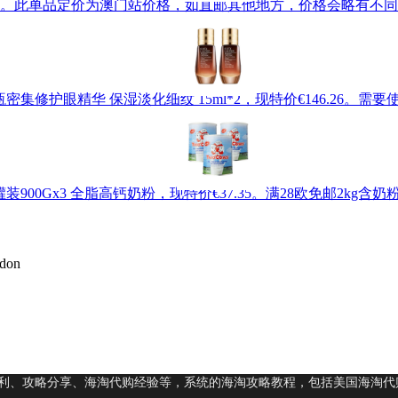
术贴小白鞋，现特价€246。此单品定价为澳门站价格，如直邮其他地方，价格
雅诗兰黛 小棕瓶密集修护眼精华 保湿淡化细纹 15ml*2，现特价€146.26
罐装900Gx3 全脂高钙奶粉，现特价€37.35。满28欧免邮2kg
don
利、攻略分享、海淘代购经验等，系统的海淘攻略教程，包括美国海淘代