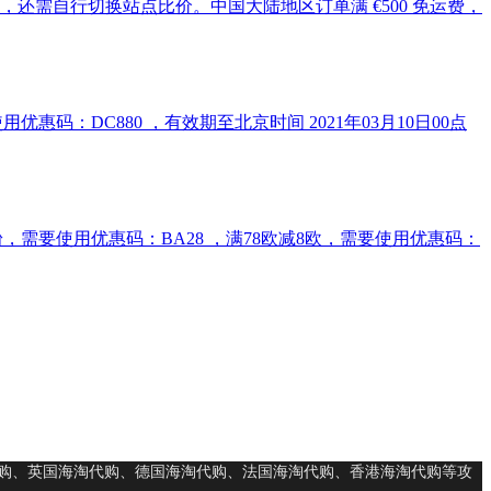
会略有不同，还需自行切换站点比价。中国大陆地区订单满 €500 免运费，
。需要使用优惠码：DC880 ，有效期至北京时间 2021年03月10日00点
含奶粉，需要使用优惠码：BA28 ，满78欧减8欧，需要使用优惠码：
购、英国海淘代购、德国海淘代购、法国海淘代购、香港海淘代购等攻