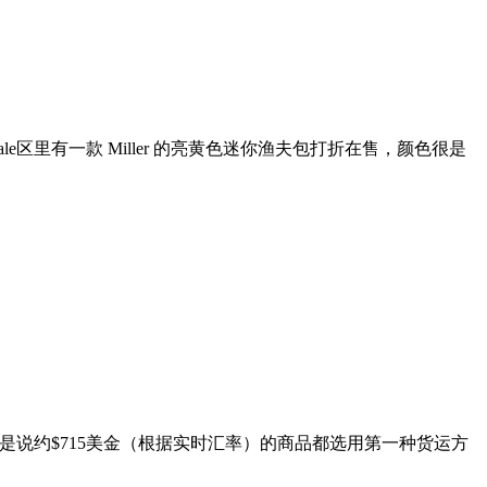
的sale区里有一款 Miller 的亮黄色迷你渔夫包打折在售，颜色很是
关税。就是说约$715美金（根据实时汇率）的商品都选用第一种货运方