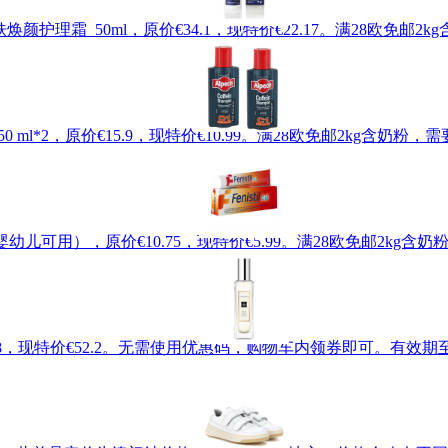
缓发红肌肤焕颜护理霜 50ml，原价€34.1，现特价€22.17。满28欧
50 ml*2，原价€15.9，现特价€10.99。满28欧免邮2kg含
g （婴幼儿可用），原价€10.75，现特价€5.99。满28欧免邮2k
价€58，现特价€52.2。无需使用优惠码，购物车内领券即可。有效期至北