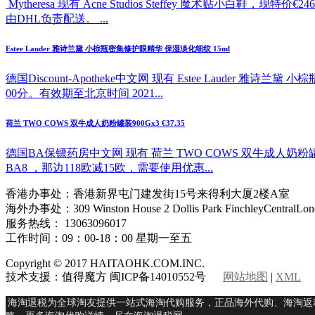
Mytheresa 现有 Acne Studios Steffey 魔
由DHL负责配送。 ...
Estee Lauder 雅诗兰黛 小棕瓶密集修护眼精华 保湿淡化细纹 15ml
德国Discount-Apotheke中文网 现有 Estee Lauder 
00分。有效期至北京时间 2021...
荷兰 TWO COWS 双牛成人奶粉罐装900Gx3 €37.35
德国BA保镖药房中文网 现有 荷兰 TWO COWS 双牛成人奶粉
BA8 ，那边118欧减15欧，需要使用优惠...
香港办事处：香港新界屯门建发街15号来得利大厦2楼A室
海外办事处：309 Winston House 2 Dollis Park FinchleyCentralLon
服务热线： 13063096017
工作时间：09：00-18：00 星期一至五
Copyright © 2017 HAITAOHK.COM.INC.
技术支援：值得魔方 闽ICP备14010552号
网站地图
|
XML
海淘退税为全球淘友提供一站式海淘代购服务，正品海外代购、海淘返