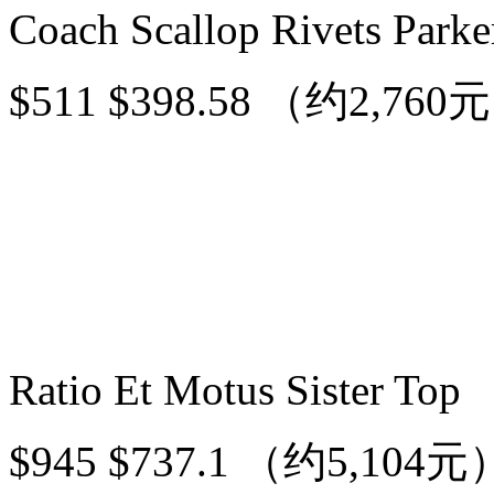
Coach Scallop Rivets Parke
$511 $398.58 （约2,760
Ratio Et Motus Sister Top
$945 $737.1 （约5,104元