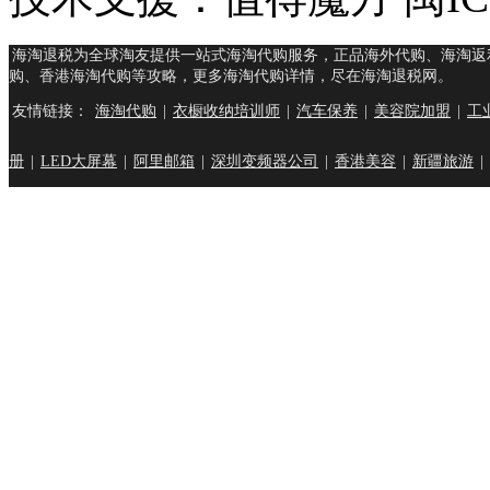
海淘退税为全球淘友提供一站式海淘代购服务，正品海外代购、海淘返
购、香港海淘代购等攻略，更多海淘代购详情，尽在海淘退税网。
友情链接：
海淘代购
|
衣橱收纳培训师
|
汽车保养
|
美容院加盟
|
工
册
|
LED大屏幕
|
阿里邮箱
|
深圳变频器公司
|
香港美容
|
新疆旅游
|