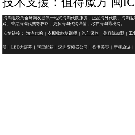
技术支援：值得魔方 闽ICP
海淘退税为全球淘友提供一站式海淘代购服务，正品海外代购、海淘返
购、香港海淘代购等攻略，更多海淘代购详情，尽在海淘退税网。
友情链接：
海淘代购
|
衣橱收纳培训师
|
汽车保养
|
美容院加盟
|
工
册
|
LED大屏幕
|
阿里邮箱
|
深圳变频器公司
|
香港美容
|
新疆旅游
|