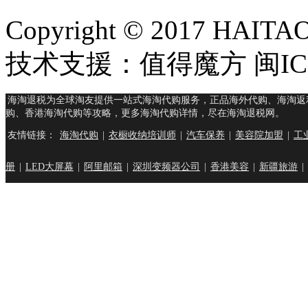
Copyright © 2017 HAIT
技术支援：值得魔方 闽ICP
海淘退税为全球淘友提供一站式海淘代购服务，正品海外代购、海淘返
购、香港海淘代购等攻略，更多海淘代购详情，尽在海淘退税网。
友情链接：
海淘代购
|
衣橱收纳培训师
|
汽车保养
|
美容院加盟
|
工
册
|
LED大屏幕
|
阿里邮箱
|
深圳变频器公司
|
香港美容
|
新疆旅游
|