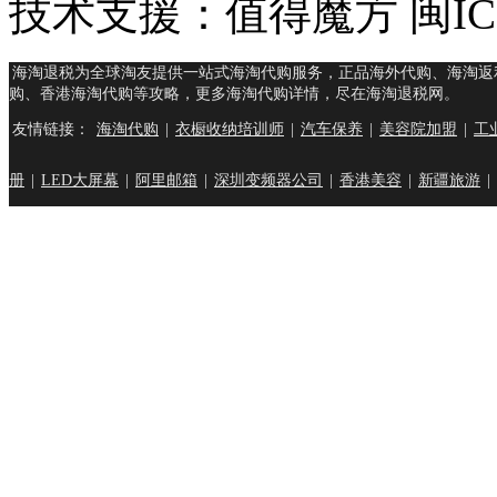
技术支援：值得魔方 闽ICP
海淘退税为全球淘友提供一站式海淘代购服务，正品海外代购、海淘返
购、香港海淘代购等攻略，更多海淘代购详情，尽在海淘退税网。
友情链接：
海淘代购
|
衣橱收纳培训师
|
汽车保养
|
美容院加盟
|
工
册
|
LED大屏幕
|
阿里邮箱
|
深圳变频器公司
|
香港美容
|
新疆旅游
|