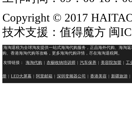
Copyright © 2017 HAIT
技术支援：值得魔方 闽ICP
海淘退税为全球淘友提供一站式海淘代购服务，正品海外代购、海淘返
购、香港海淘代购等攻略，更多海淘代购详情，尽在海淘退税网。
友情链接：
海淘代购
|
衣橱收纳培训师
|
汽车保养
|
美容院加盟
|
工
册
|
LED大屏幕
|
阿里邮箱
|
深圳变频器公司
|
香港美容
|
新疆旅游
|