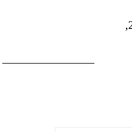
————————