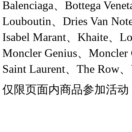
Balenciaga、Bottega Venet
Louboutin、Dries Van N
Isabel Marant、Khaite、
Moncler Genius、Moncler
Saint Laurent、The Row、
仅限页面内商品参加活动