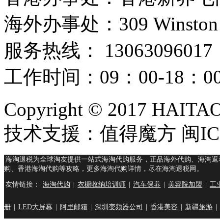
海外办事处：309 Winston Hous
服务热线： 13063096017
工作时间：09：00-18：
Copyright © 2017 HAIT
技术支援：值得魔方 闽ICP
海淘退税为全球淘友提供一站式海淘代购服务，正品海外代购、海淘返
购、香港海淘代购等攻略，更多海淘代购详情，尽在海淘退税网。
友情链接：
海淘代购
|
衣橱收纳培训师
|
汽车保养
|
美容院加盟
|
工
册
|
LED大屏幕
|
阿里邮箱
|
深圳变频器公司
|
香港美容
|
新疆旅游
|