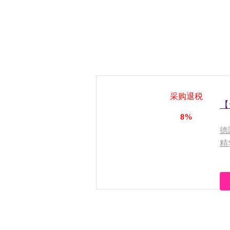
采购退税
【
8%
德
精
2