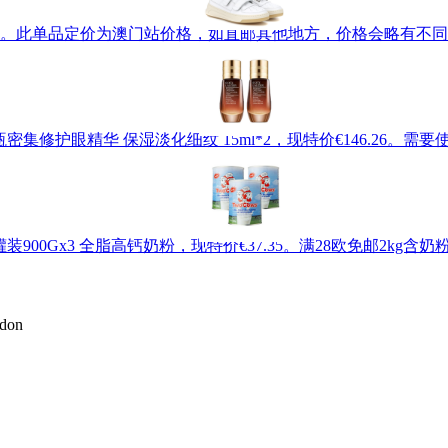
术贴小白鞋，现特价€246。此单品定价为澳门站价格，如直邮其他地方，价格
雅诗兰黛 小棕瓶密集修护眼精华 保湿淡化细纹 15ml*2，现特价€146.26
罐装900Gx3 全脂高钙奶粉，现特价€37.35。满28欧免邮2kg
don