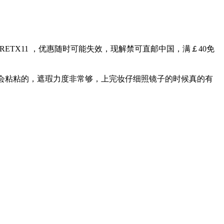
码：SECRETX11 ，优惠随时可能失效，现解禁可直邮中国，满￡40免
，又不会粘粘的，遮瑕力度非常够，上完妆仔细照镜子的时候真的有