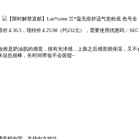
底 色号全，原价￡36.5，现特价￡25.98（约232元），需要使用优惠
解禁可直邮！妆效是奶油肌的感觉，很有光泽感，上脸之后感觉很保湿
来说也很棒，长时间带妆不会斑驳~
费直邮中国，支持中文地址。