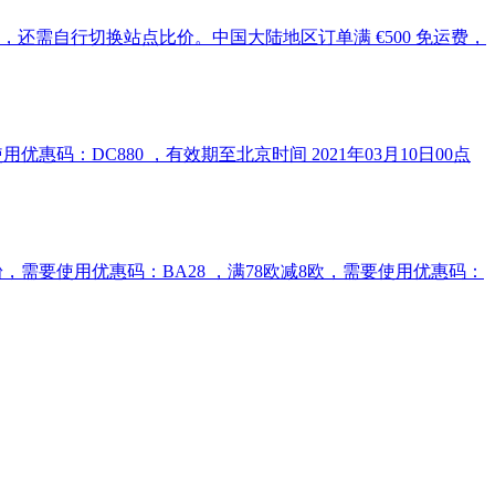
会略有不同，还需自行切换站点比价。中国大陆地区订单满 €500 免运费，
。需要使用优惠码：DC880 ，有效期至北京时间 2021年03月10日00点
含奶粉，需要使用优惠码：BA28 ，满78欧减8欧，需要使用优惠码：