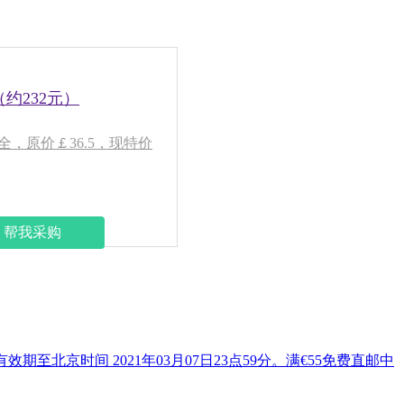
（约232元）
 色号全，原价￡36.5，现特价
帮我采购
有效期至北京时间 2021年03月07日23点59分。满€55免费直邮中