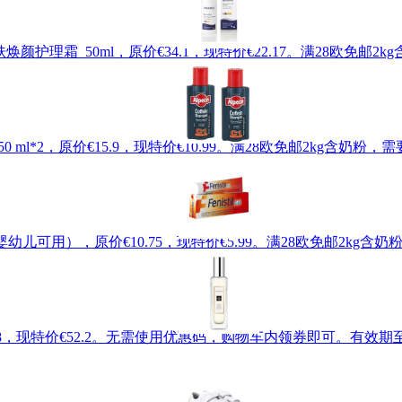
缓发红肌肤焕颜护理霜 50ml，原价€34.1，现特价€22.17。满28欧
50 ml*2，原价€15.9，现特价€10.99。满28欧免邮2kg含
g （婴幼儿可用），原价€10.75，现特价€5.99。满28欧免邮2k
价€58，现特价€52.2。无需使用优惠码，购物车内领券即可。有效期至北