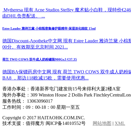
Mytheresa 现有 Acne Studios Steffey 魔
由DHL负责配送。 ...
Estee Lauder 雅诗兰黛 小棕瓶密集修护眼精华 保湿淡化细纹 15ml
德国Discount-Apotheke中文网 现有 Estee Lauder 
00分。有效期至北京时间 2021...
荷兰 TWO COWS 双牛成人奶粉罐装900Gx3 €37.35
德国BA保镖药房中文网 现有 荷兰 TWO COWS 双牛成人奶粉
BA8 ，那边118欧减15欧，需要使用优惠...
香港办事处：香港新界屯门建发街15号来得利大厦2楼A室
海外办事处：309 Winston House 2 Dollis Park FinchleyCentralLon
服务热线： 13063096017
工作时间：09：00-18：00 星期一至五
Copyright © 2017 HAITAOHK.COM.INC.
技术支援：值得魔方 闽ICP备14010552号
网站地图
|
XML