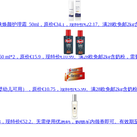
缓发红肌肤焕颜护理霜 50ml，原价€34.1，现特价€22.17。满28欧
50 ml*2，原价€15.9，现特价€10.99。满28欧免邮2kg含
g （婴幼儿可用），原价€10.75，现特价€5.99。满28欧免邮2k
价€58，现特价€52.2。无需使用优惠码，购物车内领券即可。有效期至北