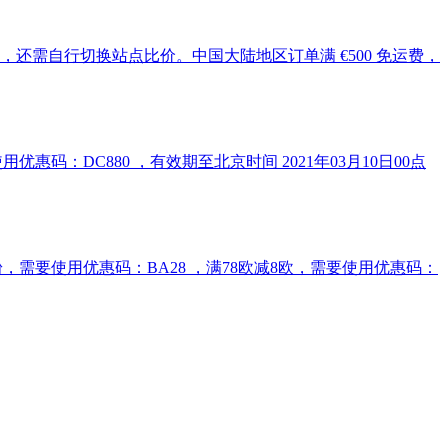
会略有不同，还需自行切换站点比价。中国大陆地区订单满 €500 免运费，
。需要使用优惠码：DC880 ，有效期至北京时间 2021年03月10日00点
含奶粉，需要使用优惠码：BA28 ，满78欧减8欧，需要使用优惠码：