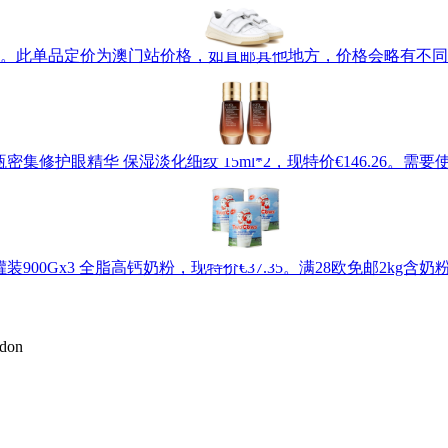
术贴小白鞋，现特价€246。此单品定价为澳门站价格，如直邮其他地方，价格
雅诗兰黛 小棕瓶密集修护眼精华 保湿淡化细纹 15ml*2，现特价€146.26
罐装900Gx3 全脂高钙奶粉，现特价€37.35。满28欧免邮2kg
don