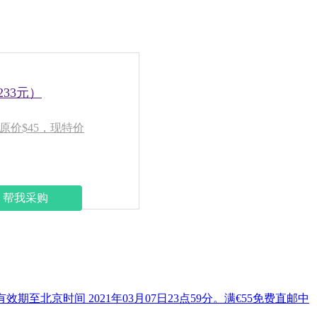
约233元）
粉底液，原价$45，现特价
帮我采购
有效期至北京时间 2021年03月07日23点59分。满€55免费直邮中