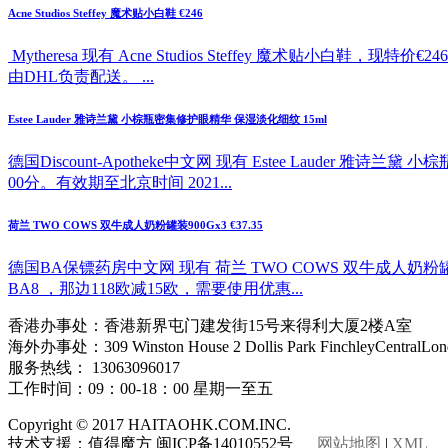
Acne Studios Steffey 魔术贴小白鞋 €246
Mytheresa 现有 Acne Studios Steffey 魔
由DHL负责配送。 ...
Estee Lauder 雅诗兰黛 小棕瓶密集修护眼精华 保湿淡化细纹 15ml
德国Discount-Apotheke中文网 现有 Estee Lauder 
00分。有效期至北京时间 2021...
荷兰 TWO COWS 双牛成人奶粉罐装900Gx3 €37.35
德国BA保镖药房中文网 现有 荷兰 TWO COWS 双牛成人奶粉
BA8 ，那边118欧减15欧，需要使用优惠...
香港办事处：香港新界屯门建发街15号来得利大厦2楼A室
海外办事处：309 Winston House 2 Dollis Park FinchleyCentralLon
服务热线： 13063096017
工作时间：09：00-18：00 星期一至五
Copyright © 2017 HAITAOHK.COM.INC.
技术支援：值得魔方 闽ICP备14010552号
网站地图
|
XML