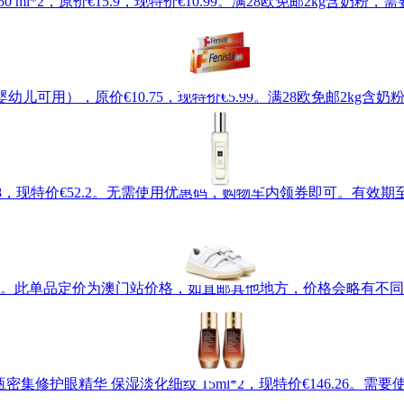
50 ml*2，原价€15.9，现特价€10.99。满28欧免邮2kg含
g （婴幼儿可用），原价€10.75，现特价€5.99。满28欧免邮2k
价€58，现特价€52.2。无需使用优惠码，购物车内领券即可。有效期至北
术贴小白鞋，现特价€246。此单品定价为澳门站价格，如直邮其他地方，价格
雅诗兰黛 小棕瓶密集修护眼精华 保湿淡化细纹 15ml*2，现特价€146.26