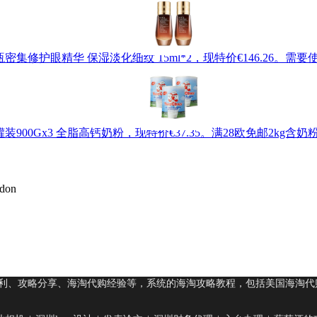
雅诗兰黛 小棕瓶密集修护眼精华 保湿淡化细纹 15ml*2，现特价€146.26
罐装900Gx3 全脂高钙奶粉，现特价€37.35。满28欧免邮2kg
don
利、攻略分享、海淘代购经验等，系统的海淘攻略教程，包括美国海淘代