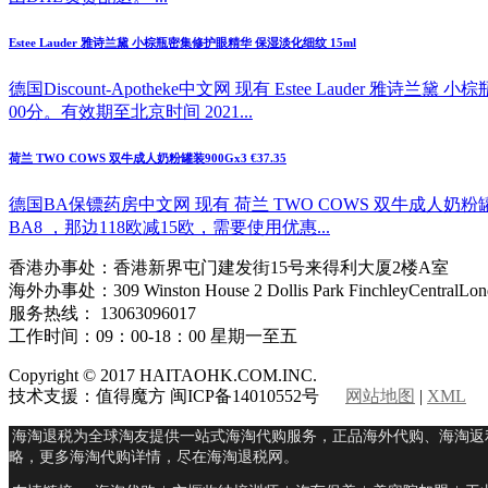
Estee Lauder 雅诗兰黛 小棕瓶密集修护眼精华 保湿淡化细纹 15ml
德国Discount-Apotheke中文网 现有 Estee Lauder 
00分。有效期至北京时间 2021...
荷兰 TWO COWS 双牛成人奶粉罐装900Gx3 €37.35
德国BA保镖药房中文网 现有 荷兰 TWO COWS 双牛成人奶粉
BA8 ，那边118欧减15欧，需要使用优惠...
香港办事处：香港新界屯门建发街15号来得利大厦2楼A室
海外办事处：309 Winston House 2 Dollis Park FinchleyCentralLon
服务热线： 13063096017
工作时间：09：00-18：00 星期一至五
Copyright © 2017 HAITAOHK.COM.INC.
技术支援：值得魔方 闽ICP备14010552号
网站地图
|
XML
海淘退税为全球淘友提供一站式海淘代购服务，正品海外代购、海淘返
略，更多海淘代购详情，尽在海淘退税网。