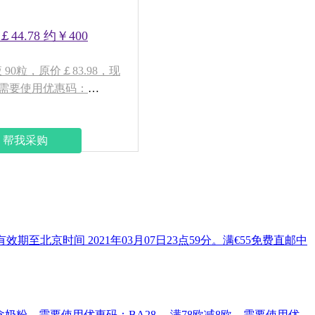
44.78 约￥400
华液 90粒，原价￡83.98，现
），需要使用优惠码：
帮我采购
有效期至北京时间 2021年03月07日23点59分。满€55免费直邮中
免邮2kg含奶粉，需要使用优惠码：BA28 ，满78欧减8欧，需要使用优