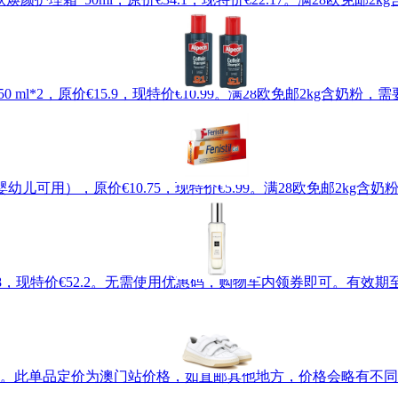
50 ml*2，原价€15.9，现特价€10.99。满28欧免邮2kg含
g （婴幼儿可用），原价€10.75，现特价€5.99。满28欧免邮2k
价€58，现特价€52.2。无需使用优惠码，购物车内领券即可。有效期至北
术贴小白鞋，现特价€246。此单品定价为澳门站价格，如直邮其他地方，价格