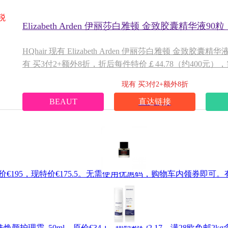
税
Elizabeth Arden 伊丽莎白雅顿 金致胶囊精华液90粒 ￡
HQhair 现有 Elizabeth Arden 伊丽莎白雅顿 金致胶囊精
有 买3付2+额外8折，折后每件特价￡44.78（约400元
BEAUT （仅部分产品可用）
现有 买3付2+额外8折
BEAUT
直达链接
l，原价€195，现特价€175.5。无需使用优惠码，购物车内领券即可。
缓发红肌肤焕颜护理霜 50ml，原价€34.1，现特价€22.17。满28欧