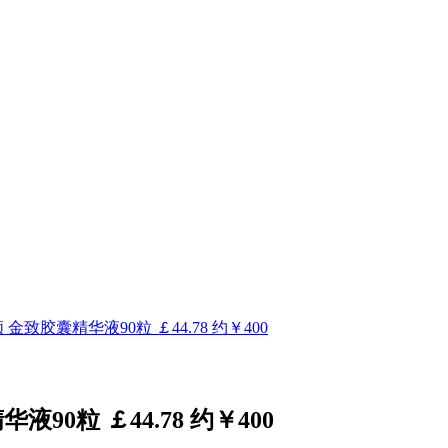
白雅顿 金致胶囊精华液90粒 ￡44.78 约￥400
华液90粒 ￡44.78 约￥400