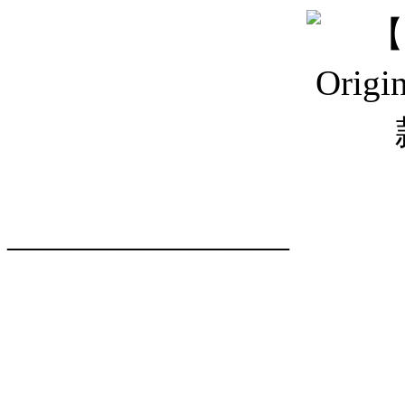
————————