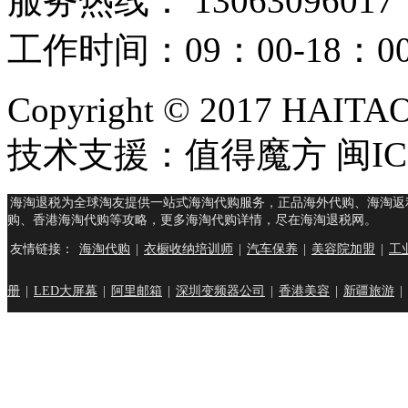
服务热线： 13063096017
工作时间：09：00-18：
Copyright © 2017 HAIT
技术支援：值得魔方 闽ICP
海淘退税为全球淘友提供一站式海淘代购服务，正品海外代购、海淘返
购、香港海淘代购等攻略，更多海淘代购详情，尽在海淘退税网。
友情链接：
海淘代购
|
衣橱收纳培训师
|
汽车保养
|
美容院加盟
|
工
册
|
LED大屏幕
|
阿里邮箱
|
深圳变频器公司
|
香港美容
|
新疆旅游
|