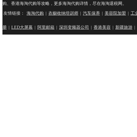
购、香港海淘代购等攻略，更多海淘代购详情，尽在海淘退税网。
友情链接：
海淘代购
|
衣橱收纳培训师
|
汽车保养
|
美容院加盟
|
工
册
|
LED大屏幕
|
阿里邮箱
|
深圳变频器公司
|
香港美容
|
新疆旅游
|