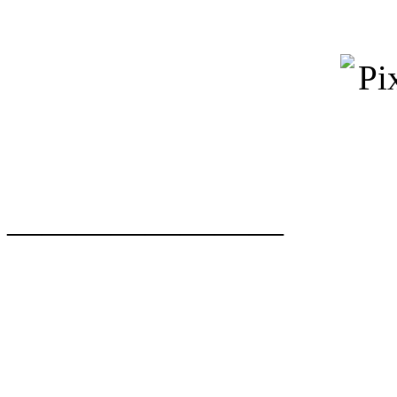
————————