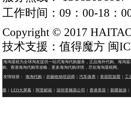
工作时间：09：00-18：
Copyright © 2017 HAIT
技术支援：值得魔方 闽ICP
海淘退税为全球淘友提供一站式海淘代购服务，正品海外代购、海淘返
购、香港海淘代购等攻略，更多海淘代购详情，尽在海淘退税网。
友情链接：
海淘代购
|
衣橱收纳培训师
|
汽车保养
|
美容院加盟
|
工
册
|
LED大屏幕
|
阿里邮箱
|
深圳变频器公司
|
香港美容
|
新疆旅游
|