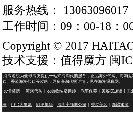
服务热线： 13063096017
工作时间：09：00-18：
Copyright © 2017 HAIT
技术支援：值得魔方 闽ICP
海淘退税为全球淘友提供一站式海淘代购服务，正品海外代购、海淘返
购、香港海淘代购等攻略，更多海淘代购详情，尽在海淘退税网。
友情链接：
海淘代购
|
衣橱收纳培训师
|
汽车保养
|
美容院加盟
|
工
册
|
LED大屏幕
|
阿里邮箱
|
深圳变频器公司
|
香港美容
|
新疆旅游
|