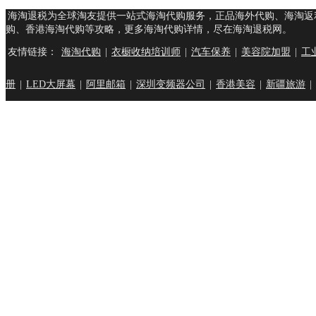
海淘退税为全球淘友提供一站式海淘代购服务，正品海外代购、海淘返
购、香港海淘代购等攻略，更多海淘代购详情，尽在海淘退税网。
友情链接：
海淘代购
|
衣橱收纳培训师
|
汽车保养
|
美容院加盟
|
工
册
|
LED大屏幕
|
阿里邮箱
|
深圳变频器公司
|
香港美容
|
新疆旅游
|