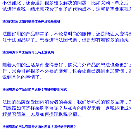
不仅如此，还会遇到很多难以解决的问题，比如采购下单之后
试进行退税，结果却花费了更多的代购成本，这就是需要重视
法国代购应该如何提高体验并且轻松退税
法国好用的产品非常多，不论是时尚的服饰，还是能让人变得
注于法国品牌了。想要进行法国代购，但是却有着较多的顾虑
法国海淘下单之后就可以马上退税吗
随着人们的生活条件变得更好，购买海外产品的想法也会更加
作，只会引起很多不必要的麻烦，也会让自己感到更加苦恼，
说到具体的事情了。
法国海淘如何做到简单退税？有哪些提现方式
法国的品牌深受国内消费者的喜爱，我们所熟悉的较多品牌，
们应该如何选择采购平台呢？从如今的情况来看，退税逐渐成
程是否简单，以及如何提现退税金额。
法国海淘的网站有哪些方面的差异？怎样进行选择？